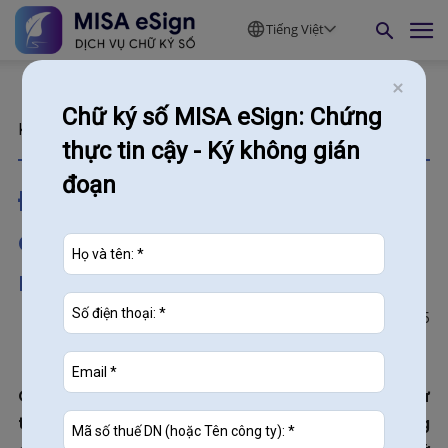
Tiếng Việt
Chữ ký số MISA eSign: Chứng
Kiến thức
thực tin cậy - Ký không gián
đoạn
Đề xuất mới về quy định sử
dụng chữ ký số trong lĩnh vực
ngân hàng
1015
15/10/2020
Gần đây, Ngân hàng Nhà nước Việt Nam đang dự
thảo Thông tư quy định về việc quản lý, sử dụng