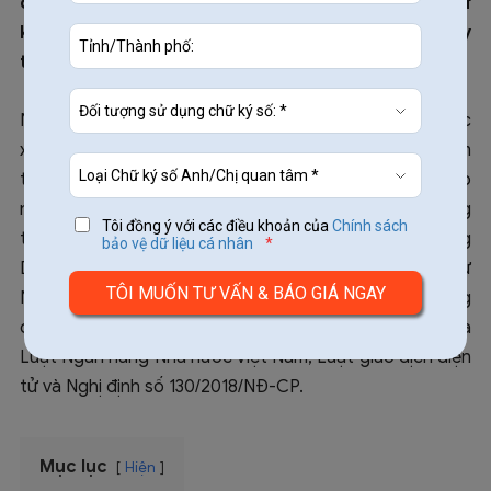
chữ ký số, chứng thư số và dịch vụ chứng thực chữ
ký số chuyên dùng Ngân hàng Nhà nước nhằm thay
thế Thông tư 28/2015/TT-NHNN.
Ngân hàng Nhà nước Việt Nam (NHNN) cho biết, việc
xây dựng dự thảo Thông tư thay thế Thông tư 28, nhằm
triển khai Nghị quyết 17/NQ-CP của Chính phủ và cập
nhật các quy định của Nghị định 130/2018/NĐ-CP, đồng
Tôi đồng ý với các điều khoản của
Chính sách
thời để phù hợp với tình hình thực tế triển khai Cổng
bảo vệ dữ liệu cá nhân
*
Dịch vụ công, Hệ thống thông tin một cửa điện tử
NHNN kết nối, chia sẻ dữ liệu với Cổng Dịch vụ công
quốc gia. Dự thảo Thông tư mới tuân thủ quy định của
Luật Ngân hàng Nhà nước Việt Nam, Luật giao dịch điện
tử và Nghị định số 130/2018/NĐ-CP.
Mục lục
Hiện