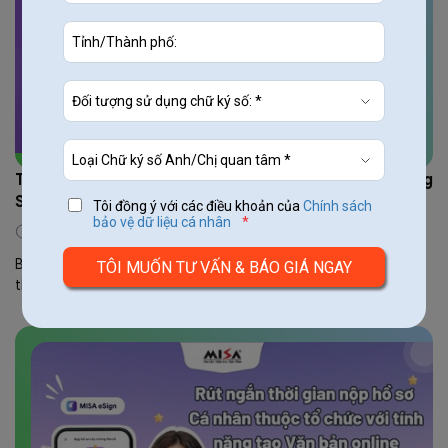
Thiết lập chữ ký nhanh chóng đẹp mắt nhờ tính năng
Scan chữ ký trên MISA eSign
Tôi đồng ý với các điều khoản của
Chính sách
bảo vệ dữ liệu cá nhân
*
19/09/2024
326
Bạn có đang khó khăn trong việc thiết lập hình ảnh chữ ký. Vậy
thì đọc ngay bài viết này để có được giải pháp cho mình nhé!