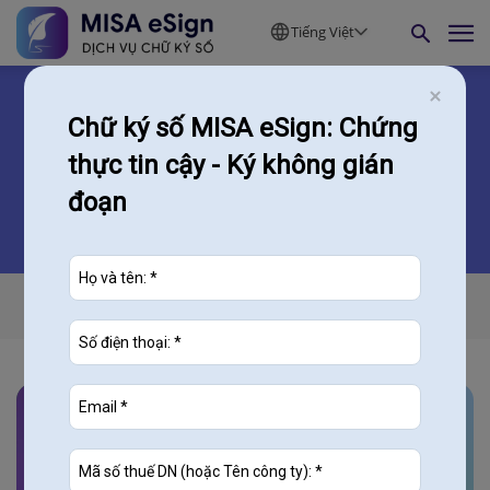
Tiếng Việt
Chữ ký số MISA eSign: Chứng
thực tin cậy - Ký không gián
Tính năng mới MISA eSign
đoạn