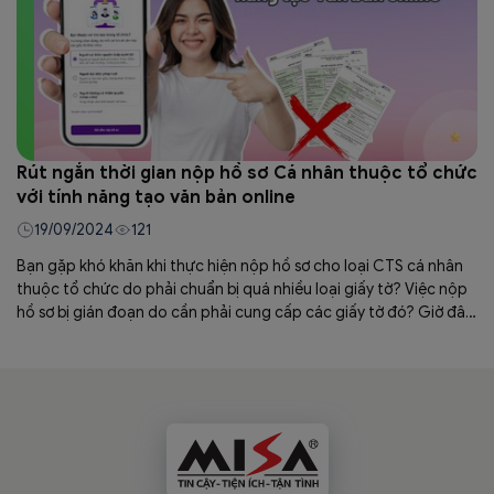
Rút ngắn thời gian nộp hồ sơ Cá nhân thuộc tổ chức
với tính năng tạo văn bản online
19/09/2024
121
Bạn gặp khó khăn khi thực hiện nộp hồ sơ cho loại CTS cá nhân
thuộc tổ chức do phải chuẩn bị quá nhiều loại giấy tờ? Việc nộp
hồ sơ bị gián đoạn do cần phải cung cấp các giấy tờ đó? Giờ đây,
với tính năng mới này trên MISA eSign. Bạn sẽ có mọt trải nghiệm
liền mạch khi thực hiện nộp hồ sơ, cụ thể dành cho loại CTS cá
nhân thuộc tổ chức.