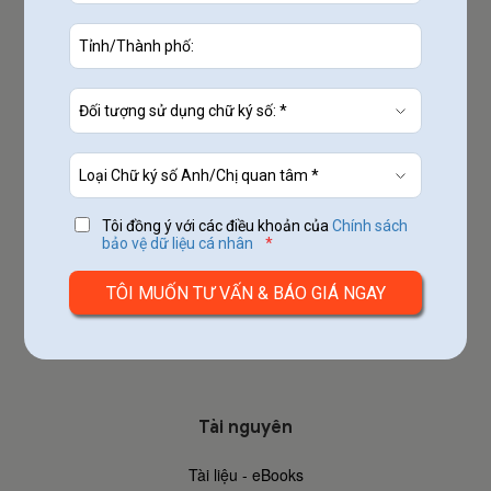
https://www.misa.vn/
Khám phá
Về MISA
Chợ ứng dụng
Đăng ký dùng thử
Tôi đồng ý với các điều khoản của
Chính sách
Đăng nhập
bảo vệ dữ liệu cá nhân
*
Hợp tác
Hỗ trợ khách hàng
Tuyển dụng
Liên hệ
Tài nguyên
Tài liệu - eBooks