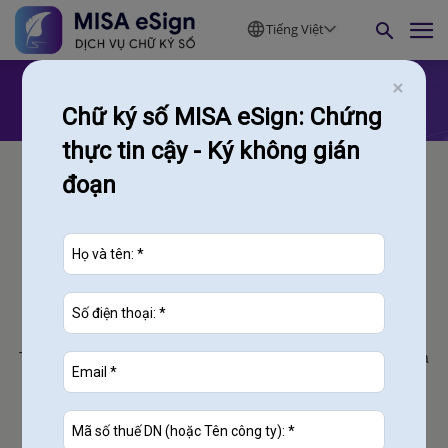
Tiếng Việt
Chữ ký số MISA eSign: Chứng
thực tin cậy - Ký không gián
đoạn
CÔNG TY CỔ PHẦN MISA
Trụ sở chính:
Tầng 9 Tòa nhà Technosoft, phố Duy Tân, Phường Cầu Giấy,
Hà
Nội
contact@misa.com.vn
024 3795 9595