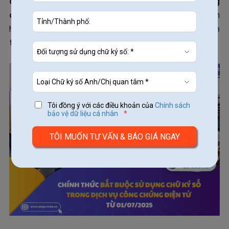
công chứng
trên toàn quốc
phải triển khai sử dụng
chữ ký số
để ký duyệt hồ sơ công chứng. Hãy cùng tìm
hiểu chi tiết quy định này trong bài viết
MISA eSign
tổng hợp dưới đây.
Tôi đồng ý với các điều khoản của
Chính sách
bảo vệ dữ liệu cá nhân
*