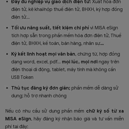
Đầy đủ nghiệp vụ giao dịch điện tử:
Xuất hóa đơn
điện tử, kê khai/nộp thuế điện tử, BHXH, ký hợp đồng
điện tử…
Tối ưu năng suất, tiết kiệm chi phí
vì MISA eSign
tích hợp sẵn trong phần mềm hóa đơn điện tử, Thuế
điện tử, BHXH, kế toán, bán hàng, nhân sự
…
Ký kết linh hoạt mọi văn bản
, chứng từ, hợp đồng
dạng word, excel, pdf…
mọi lúc, mọi nơi
ngay trên
điện thoại di động, tablet, máy tính mà không cần
USB Token
Thủ tục đăng ký đơn giản;
phần mềm dễ dàng sử
dụng; hỗ trợ nhanh chóng
Nếu có nhu cầu sử dụng phần mềm
chữ ký số từ xa
MISA eSign
, hãy đăng ký nhận báo giá và tư vấn miễn
phí tại đây: