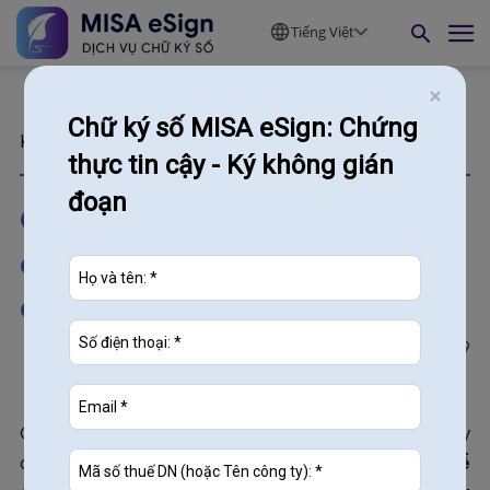
Tiếng Việt
Chữ ký số MISA eSign: Chứng
Kiến thức
thực tin cậy - Ký không gián
đoạn
Chính thức bắt buộc sử dụng
chữ ký số cho văn phòng công
chứng từ 01/07/2025
539
08/08/2025
Chính phủ đã ban hành
Nghị định 104/2025/NĐ-CP
quy
định từ ngày 01/07/2025,
tất cả tổ chức hành nghề