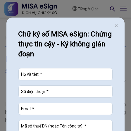
Tiếng Việt
Chữ ký số MISA eSign: Chứng
Kiến thức
thực tin cậy - Ký không gián
đoạn
Hướng dẫn 5 cách sử dụng ký
số phổ biến hiện nay
76887
28/05/2025
Hướng dẫn 5
cách sử dụng chữ ký số
để phát hành
hóa đơn, kê khai Thuế, Hải quan,… giúp bạn dễ dàng
hoàn tất các thủ tục một cách nhanh chóng.