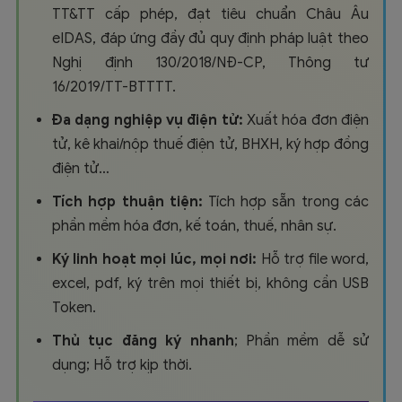
TT&TT cấp phép, đạt tiêu chuẩn Châu Âu
eIDAS, đ
áp ứng đầy đủ quy định pháp luật theo
Nghị định 130/2018/NĐ-CP, Thông tư
16/2019/TT-BTTTT.
Đa dạng nghiệp vụ điện tử:
Xuất hóa đơn điện
tử, kê khai/nộp thuế điện tử, BHXH, ký hợp đồng
điện tử…
Tích hợp thuận tiện:
Tích hợp sẵn trong các
phần mềm hóa đơn, kế toán, thuế, nhân sự.
Ký linh hoạt mọi lúc, mọi nơi:
Hỗ trợ file word,
excel, pdf, ký trên mọi thiết bị, không cần USB
Token.
Thủ tục đăng ký nhanh
; Phần mềm dễ sử
dụng; Hỗ trợ kịp thời.