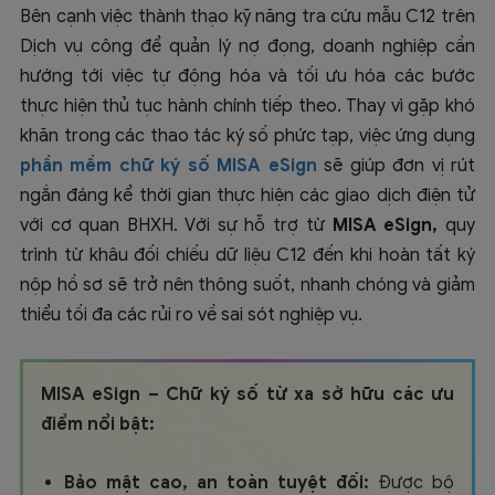
Bên cạnh việc thành thạo kỹ năng tra cứu mẫu C12 trên
Dịch vụ công để quản lý nợ đọng, doanh nghiệp cần
hướng tới việc tự động hóa và tối ưu hóa các bước
thực hiện thủ tục hành chính tiếp theo. Thay vì gặp khó
khăn trong các thao tác ký số phức tạp, việc ứng dụng
phần mềm chữ ký số MISA eSign
sẽ giúp đơn vị rút
ngắn đáng kể thời gian thực hiện các giao dịch điện tử
với cơ quan BHXH. Với sự hỗ trợ từ
MISA eSign,
quy
trình từ khâu đối chiếu dữ liệu C12 đến khi hoàn tất ký
nộp hồ sơ sẽ trở nên thông suốt, nhanh chóng và giảm
thiểu tối đa các rủi ro về sai sót nghiệp vụ.
MISA eSign – Chữ ký số từ xa sở hữu các ưu
điểm nổi bật:
Bảo mật cao, an toàn tuyệt đối:
Được bộ