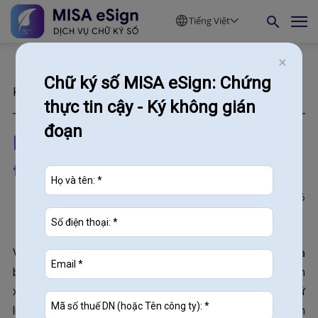
Tiếng Việt
Chữ ký số MISA eSign: Chứng
Kiến thức
thực tin cậy - Ký không gián
đoạn
Hướng dẫn tra cứu mẫu C12
trên Dịch vụ công CHI TIẾT
1336
02/06/2026
Việc chủ động
tra cứu mẫu C12 trên Dịch vụ công
là
bước quan trọng giúp doanh nghiệp kiểm soát chính
xác tình hình đóng BHXH và kịp thời xử lý các sai lệch dữ
liệu. Thay vì phải chờ đợi thông báo giấy, các doanh