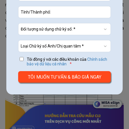
nghiệp hoàn toàn có thể tự thực hiện thao tác này một
cách nhanh chóng và minh bạch ngay tại văn phòng. Bài
viết dưới đây
MISA eSign
sẽ hướng dẫn các bước tra
cứu chi tiết, giúp tối ưu hóa công tác quản lý nhân sự và
đảm bảo quyền lợi cho người lao động.
Tôi đồng ý với các điều khoản của
Chính sách
bảo vệ dữ liệu cá nhân
*