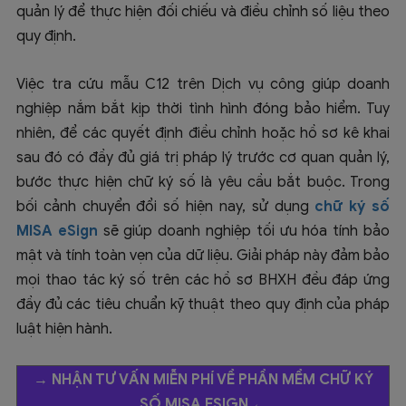
quản lý để thực hiện đối chiếu và điều chỉnh số liệu theo
quy định.
Việc tra cứu mẫu C12 trên Dịch vụ công giúp doanh
nghiệp nắm bắt kịp thời tình hình đóng bảo hiểm. Tuy
nhiên, để các quyết định điều chỉnh hoặc hồ sơ kê khai
sau đó có đầy đủ giá trị pháp lý trước cơ quan quản lý,
bước thực hiện chữ ký số là yêu cầu bắt buộc. Trong
bối cảnh chuyển đổi số hiện nay, sử dụng
chữ ký số
MISA eSign
sẽ giúp doanh nghiệp tối ưu hóa tính bảo
mật và tính toàn vẹn của dữ liệu. Giải pháp này đảm bảo
mọi thao tác ký số trên các hồ sơ BHXH đều đáp ứng
đầy đủ các tiêu chuẩn kỹ thuật theo quy định của pháp
luật hiện hành.
→
NHẬN TƯ VẤN MIỄN PHÍ VỀ PHẦN MỀM CHỮ KÝ
SỐ MISA ESIGN
←