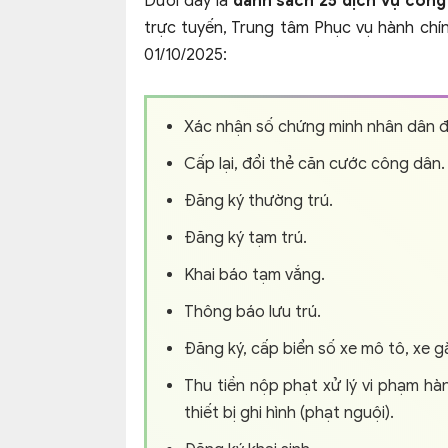
Dưới đây là
danh sách 25 dịch vụ công
trực tuyến, Trung tâm Phục vụ hành chí
01/10/2025:
Xác nhận số chứng minh nhân dân đ
Cấp lại, đổi thẻ căn cước công dân.
Đăng ký thường trú.
Đăng ký tạm trú.
Khai báo tạm vắng.
Thông báo lưu trú.
Đăng ký, cấp biển số xe mô tô, xe g
Thu tiền nộp phạt xử lý vi phạm hà
thiết bị ghi hình (phạt nguội).