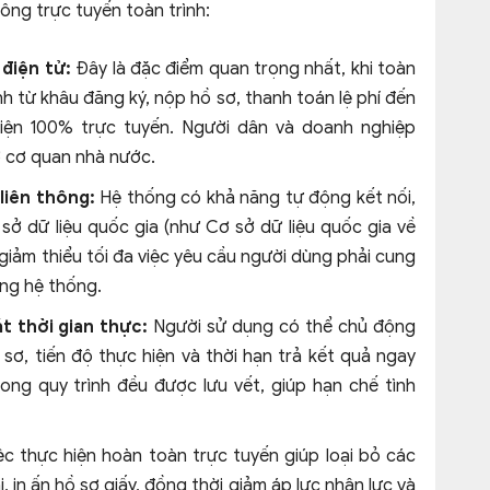
ông trực tuyến toàn trình:
 điện tử:
Đây là đặc điểm quan trọng nhất, khi toàn
h từ khâu đăng ký, nộp hồ sơ, thanh toán lệ phí đến
iện 100% trực tuyến. Người dân và doanh nghiệp
sở cơ quan nhà nước.
 liên thông:
Hệ thống có khả năng tự động kết nối,
ơ sở dữ liệu quốc gia (như Cơ sở dữ liệu quốc gia về
 giảm thiểu tối đa việc yêu cầu người dùng phải cung
ong hệ thống.
t thời gian thực:
Người sử dụng có thể chủ động
ồ sơ, tiến độ thực hiện và thời hạn trả kết quả ngay
ong quy trình đều được lưu vết, giúp hạn chế tình
ệc thực hiện hoàn toàn trực tuyến giúp loại bỏ các
ại, in ấn hồ sơ giấy, đồng thời giảm áp lực nhân lực và