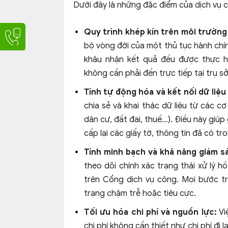
Dưới đây là những đặc điểm của dịch vụ c
Quy trình khép kín trên môi trường
bộ vòng đời của một thủ tục hành chín
khâu nhận kết quả đều được thực h
không cần phải đến trực tiếp tại trụ 
Tính tự động hóa và kết nối dữ liệu
chia sẻ và khai thác dữ liệu từ các c
dân cư, đất đai, thuế…). Điều này giúp
cấp lại các giấy tờ, thông tin đã có tr
Tính minh bạch và khả năng giám sá
theo dõi chính xác trạng thái xử lý h
trên Cổng dịch vụ công. Mọi bước tr
trạng chậm trễ hoặc tiêu cực.
Tối ưu hóa chi phí và nguồn lực:
Vi
chi phí không cần thiết như chi phí đi l