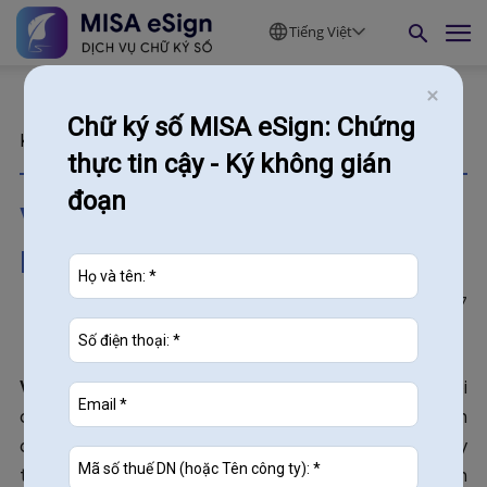
Tiếng Việt
Chữ ký số MISA eSign: Chứng
Kiến thức
thực tin cậy - Ký không gián
đoạn
Vốn điều lệ là gì? Điều bắt
buộc phải biết khi mở công ty
2727
05/08/2025
Vốn điều lệ là gì
và tại sao nó lại quan trọng đối với mỗi
doanh nghiệp? Đây chính là căn cứ pháp lý phản ánh
quy mô, năng lực tài chính cũng như uy tín của công ty
trên thị trường. Hiểu rõ về vốn điều lệ giúp doanh