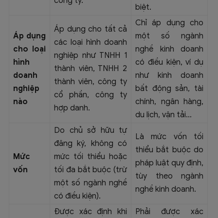
công ty.
biệt.
Chỉ áp dụng cho
Áp dụng cho tất cả
Áp dụng
một số ngành
các loại hình doanh
cho loại
nghề kinh doanh
nghiệp như TNHH 1
hình
có điều kiện, ví dụ
thành viên, TNHH 2
doanh
như kinh doanh
thành viên, công ty
nghiệp
bất động sản, tài
cổ phần, công ty
nào
chính, ngân hàng,
hợp danh.
du lịch, vận tải…
Do chủ sở hữu tự
Là mức vốn tối
đăng ký, không có
thiểu bắt buộc do
Mức
mức tối thiểu hoặc
pháp luật quy định,
vốn
tối đa bắt buộc (trừ
tùy theo ngành
một số ngành nghề
nghề kinh doanh.
có điều kiện).
Được xác định khi
Phải được xác