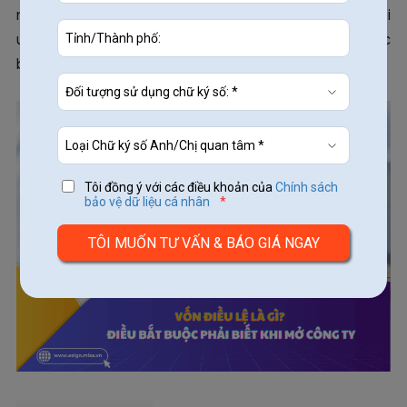
nghiệp hoạch định chiến lược phát triển bền vững và tối
ưu hóa nguồn lực hiệu quả. Hãy cùng
MISA eSign
đọc
bài viết dưới đây để hiểu rõ hơn.
Tôi đồng ý với các điều khoản của
Chính sách
bảo vệ dữ liệu cá nhân
*