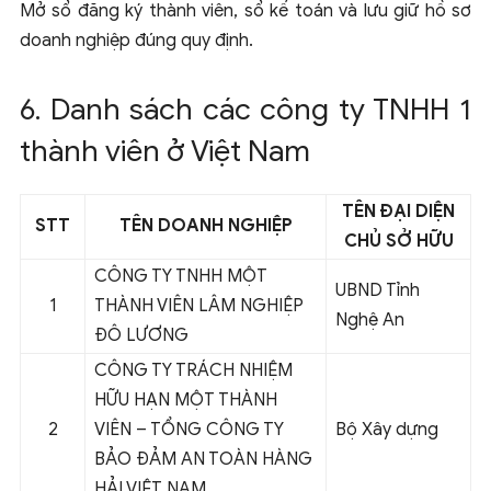
Mở sổ đăng ký thành viên, sổ kế toán và lưu giữ hồ sơ
doanh nghiệp đúng quy định.
6. Danh sách các công ty TNHH 1
thành viên ở Việt Nam
TÊN ĐẠI DIỆN
STT
TÊN DOANH NGHIỆP
CHỦ SỞ HỮU
CÔNG TY TNHH MỘT
UBND Tỉnh
1
THÀNH VIÊN LÂM NGHIỆP
Nghệ An
ĐÔ LƯƠNG
CÔNG TY TRÁCH NHIỆM
HỮU HẠN MỘT THÀNH
2
VIÊN – TỔNG CÔNG TY
Bộ Xây dựng
BẢO ĐẢM AN TOÀN HÀNG
HẢI VIỆT NAM