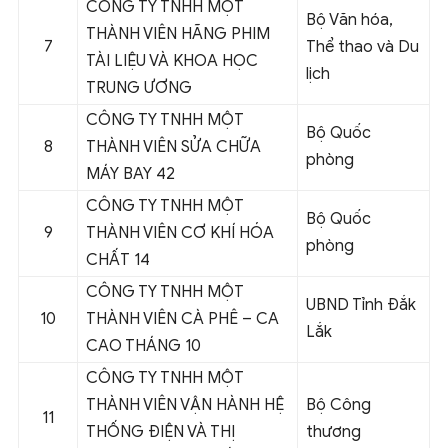
CÔNG TY TNHH MỘT
Bộ Văn hóa,
THÀNH VIÊN HÃNG PHIM
7
Thể thao và Du
TÀI LIỆU VÀ KHOA HỌC
lịch
TRUNG ƯƠNG
CÔNG TY TNHH MỘT
Bộ Quốc
8
THÀNH VIÊN SỬA CHỮA
phòng
MÁY BAY 42
CÔNG TY TNHH MỘT
Bộ Quốc
9
THÀNH VIÊN CƠ KHÍ HÓA
phòng
CHẤT 14
CÔNG TY TNHH MỘT
UBND Tỉnh Đắk
10
THÀNH VIÊN CÀ PHÊ – CA
Lắk
CAO THÁNG 10
CÔNG TY TNHH MỘT
THÀNH VIÊN VẬN HÀNH HỆ
Bộ Công
11
THỐNG ĐIỆN VÀ THỊ
thương