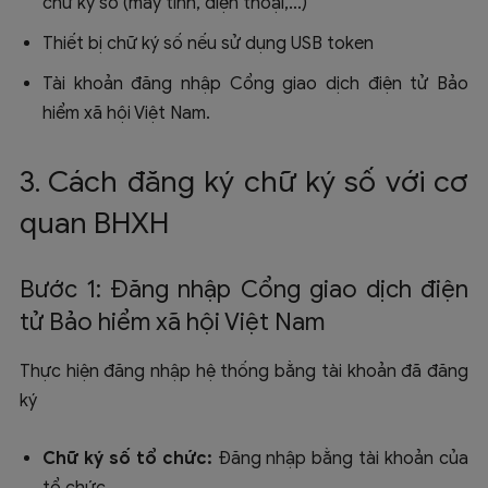
chữ ký số (máy tính, điện thoại,…)
Thiết bị chữ ký số nếu sử dụng USB token
Tài khoản đăng nhập Cổng giao dịch điện tử Bảo
hiểm xã hội Việt Nam.
3. Cách đăng ký chữ ký số với cơ
quan BHXH
Bước 1: Đăng nhập Cổng giao dịch điện
tử Bảo hiểm xã hội Việt Nam
Thực hiện đăng nhập hệ thống bằng tài khoản đã đăng
ký
Chữ ký số tổ chức:
Đăng nhập bằng tài khoản của