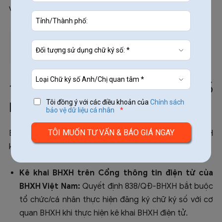
viết sau để được hướng dẫn chi tiết.
Mục lục
Hiện
1. Khi nào cần đăng ký chữ ký số
Tôi đồng ý với các điều khoản của
Chính sách
BHXH?
bảo vệ dữ liệu cá nhân
*
Bạn cần thực hiện đăng ký chữ ký số với cơ quan BHXH
khi:
Kê khai BHXH trên Cổng thông tin điện tử của
BHXH Việt Nam:
Quyết định 838/QĐ-BHXH bắt buộc
tổ chức/cá nhân thực hiện đăng ký chữ ký số với cơ
quan BHXH khi thực hiện kê khai BHXH điện tử.