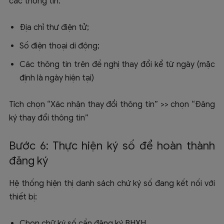
các thông tin:
Địa chỉ thư điện tử;
Số điện thoại di động;
Các thông tin trên đề nghị thay đổi kể từ ngày (mặc
định là ngày hiện tại)
Tích chọn “Xác nhận thay đổi thông tin” >> chọn “Đăng
ký thay đổi thông tin”
Bước 6: Thực hiện ký số để hoàn thành
đăng ký
Hệ thống hiện thị danh sách chứ ký số đang kết nối với
thiết bị:
Chọn chữ ký số cần đăng ký BHXH