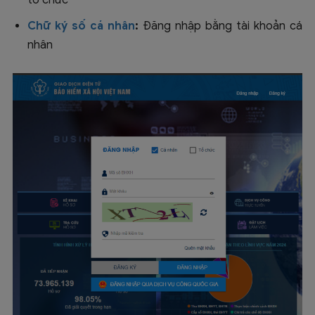
tổ chức
Chữ ký số cá nhân
:
Đăng nhập bằng tài khoản cá
nhân