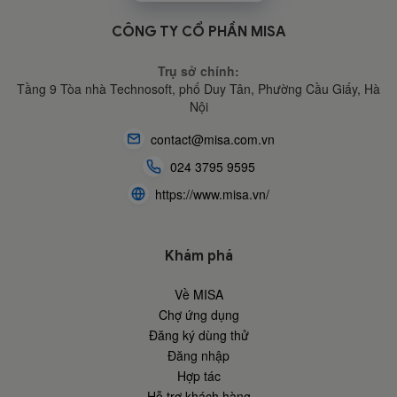
CÔNG TY CỔ PHẦN MISA
Trụ sở chính:
Tầng 9 Tòa nhà Technosoft, phố Duy Tân, Phường Cầu Giấy,
Hà
Nội
contact@misa.com.vn
024 3795 9595
https://www.misa.vn/
Khám phá
Về MISA
Chợ ứng dụng
Đăng ký dùng thử
Đăng nhập
Hợp tác
Hỗ trợ khách hàng