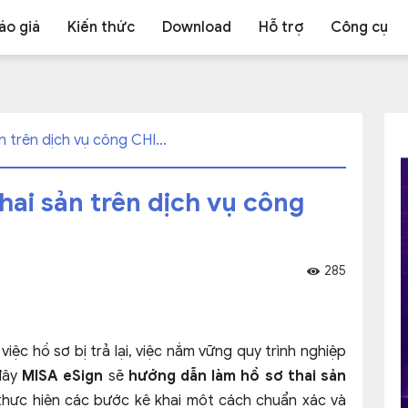
áo giá
Kiến thức
Download
Hỗ trợ
Công cụ
 trên dịch vụ công CHI...
hai sản trên dịch vụ công
285
iệc hồ sơ bị trả lại, việc nắm vững quy trình nghiệp
 đây
MISA eSign
sẽ
hướng dẫn làm hồ sơ thai sản
thực hiện các bước kê khai một cách chuẩn xác và