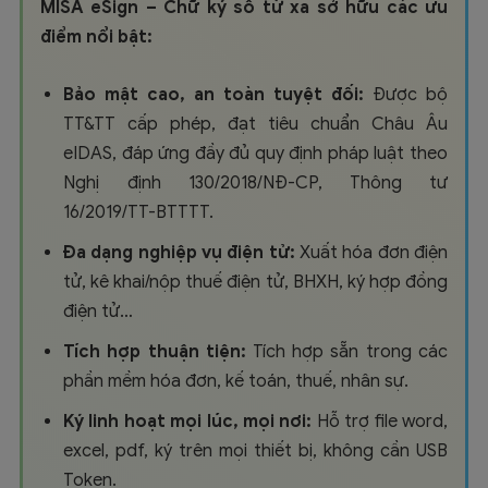
MISA eSign – Chữ ký số từ xa sở hữu các ưu
điểm nổi bật:
Bảo mật cao, an toàn tuyệt đối:
Được bộ
TT&TT cấp phép, đạt tiêu chuẩn Châu Âu
eIDAS, đ
áp ứng đầy đủ quy định pháp luật theo
Nghị định 130/2018/NĐ-CP, Thông tư
16/2019/TT-BTTTT.
Đa dạng nghiệp vụ điện tử:
Xuất hóa đơn điện
tử, kê khai/nộp thuế điện tử, BHXH, ký hợp đồng
điện tử…
Tích hợp thuận tiện:
Tích hợp sẵn trong các
phần mềm hóa đơn, kế toán, thuế, nhân sự.
Ký linh hoạt mọi lúc, mọi nơi:
Hỗ trợ file word,
excel, pdf, ký trên mọi thiết bị, không cần USB
Token.