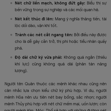
Nét chữ liền mạch, không đứt gãy:
Biểu thị sự
bền vững trong sự nghiệp và các mối quan hệ.
Nét kết thúc đi lên:
Mang ý nghĩa thăng tiến, tài
lộc dồi dào, vận khí tốt.
Tránh các nét cắt ngang tên:
Bởi điều này được
cho là dễ gây cản trở, thị phi hoặc tiểu nhân quấy
phá.
Độ dài chữ ký vừa phải:
Không quá ngắn (thiếu
khí lực) cũng không quá dài (phân tán năng
lượng).
Người tên Quân thuộc các mệnh khác nhau cũng nên
cân nhắc lựa chọn kiểu chữ ký phù hợp. Ví dụ, người
mệnh Hỏa nên ưu tiên nét bay bổng, sắc nhọn; người
mệnh Thủy phù hợp với nét chữ mềm mại, uốn lượn; còn
người mệnh Kim, Mộc, Thổ sẽ hợp với những đường nét