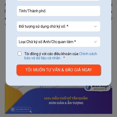
đoán thì việc lựa chọn một mẫu
chữ ký tên Quân
phù
hợp càng trở nên quan trọng. Bài viết dưới đây
MISA
eSign
sẽ giúp bạn hiểu rõ ý nghĩa, cách tạo và gợi ý
100+ mẫu chữ ký tên Quân đẹp, ấn tượng.
Tôi đồng ý với các điều khoản của
Chính sách
bảo vệ dữ liệu cá nhân
*