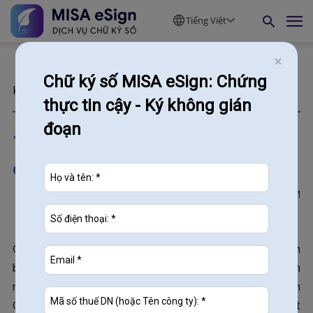
Tiếng Việt
Chữ ký số MISA eSign: Chứng
Kiến thức
thực tin cậy - Ký không gián
đoạn
100+ mẫu chữ ký tên Quân
đơn giản & ấn tượng
161
18/05/2026
Chữ ký không chỉ là dấu ấn cá nhân trên giấy tờ, văn
bản mà còn phản ánh phong cách, tính cách và phần
nào vận mệnh của người ký. Với những người mang tên
Quân – một cái tên hàm chứa khí chất mạnh mẽ, quyết