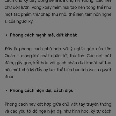
cách chữ ký bay bổng sẽ là lựa chọn lý tưởng. Các nét
chữ uốn lượn, vòng xoáy mềm mại tạo nên tổng thể như
một tác phẩm thư pháp thu nhỏ, thể hiện tâm hồn nghệ
sĩ của người ký.
Phong cách mạnh mẽ, dứt khoát
Đây là phong cách phù hợp với ý nghĩa gốc của tên
Quân – mang khí chất quân tử, thủ lĩnh. Các nét bút
đậm, gãy gọn, kết hợp với gạch chân dứt khoát sẽ tạo
nên một chữ ký đầy uy lực, thể hiện bản lĩnh và sự quyết
đoán.
Phong cách hiện đại, cách điệu
Phong cách này kết hợp giữa chữ viết tay truyền thống
và các yếu tố đồ họa hiện đại như hình học, ký tự cách