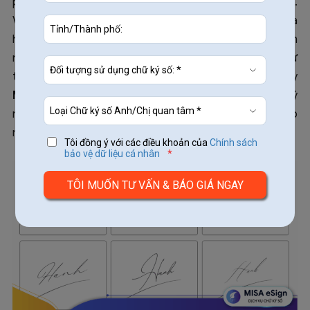
phong cách, cá tính và dấu ấn riêng của mỗi cá nhân.
Việc sở hữu một
chữ ký tên Hạnh
ấn tượng, dễ nhớ và
hài hòa về mặt thẩm mỹ lẫn phong thủy sẽ góp phần
nâng cao sự chuyên nghiệp trong công việc cũng như
tạo thiện cảm trong các mối quan hệ. Bài viết dưới đây
MISA eSign
sẽ cung cấp cho bạn cái nhìn toàn diện về ý
nghĩa, cách tạo và tổng hợp các mẫu chữ ký phù hợp
nhất.
Tôi đồng ý với các điều khoản của
Chính sách
bảo vệ dữ liệu cá nhân
*