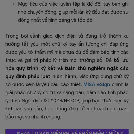
Mục tiêu của việc luyện tập là để đôi tay bạn ghi
nhớ chuyển động, giúp mỗi lần ký đều đạt được sự
đồng nhất về hình dáng và tốc độ.
Trong bối cảnh giao dịch điện tử đang trở thành xu
hướng tất yếu, một chữ ký tay ấn tượng chỉ đáp ứng
được yếu tố thẩm mỹ mà chưa đủ để đảm bảo tính xác
thực và giá trị pháp lý trên môi trường số. Để
tối ưu
hóa quy trình ký kết và tuân thủ nghiêm ngặt các
quy định pháp luật hiện hành,
việc ứng dụng chữ ký
số được xem là yêu cầu cấp thiết.
MISA eSign
chính là
giải pháp chữ ký số từ xa hàng đầu, đảm bảo tính pháp
lý theo Nghị định 130/2018/NĐ-CP, giúp bạn thực hiện ký
kết các văn bản, hợp đồng điện tử một cách an toàn,
bảo mật và nhanh chóng.
→
NHẬN TƯ VẤN MIỄN PHÍ VỀ PHẦN MỀM CHỮ KÝ