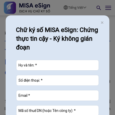
Tiếng Việt
Chữ ký số MISA eSign: Chứng
Kiến thức
thực tin cậy - Ký không gián
đoạn
Tổng hợp 100+ chữ ký tên
Hạnh: Mẫu đẹp không thể bỏ
qua!
188
07/05/2026
Trong thực tiễn đời sống và giao dịch, chữ ký không chỉ
là phương tiện xác nhận danh tính mà còn thể hiện