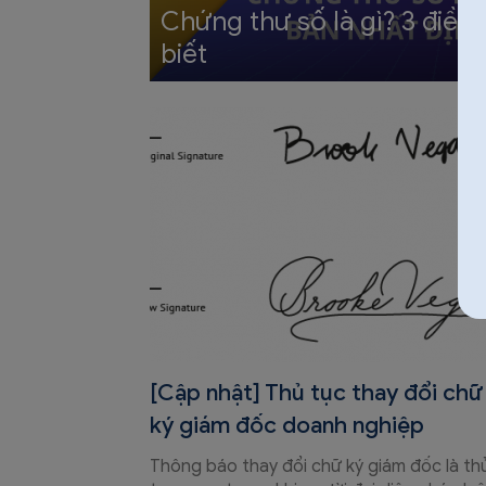
Chứng thư số là gì? 3 điều
biết
eSign
[Cập nhật] Thủ tục thay đổi chữ
ký giám đốc doanh nghiệp
Thông báo thay đổi chữ ký giám đốc là th