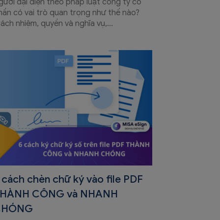
gười đại diện theo pháp luật công ty cổ
hần có vai trò quan trọng như thế nào?
rách nhiệm, quyền và nghĩa vụ,...
 cách chèn chữ ký vào file PDF
HÀNH CÔNG và NHANH
CHÓNG