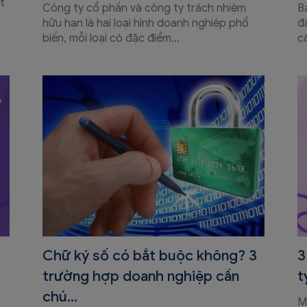
t
Công ty cổ phần và công ty trách nhiệm
B
hữu hạn là hai loại hình doanh nghiệp phổ
đ
biến, mỗi loại có đặc điểm...
cá
Chữ ký số có bắt buộc không? 3
3
trường hợp doanh nghiệp cần
t
chú...
M