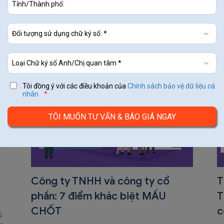
 cơ bản cần phải
Chữ ký số không cần Token -
pháp ký số mọi…
Tôi đồng ý với các điều khoản của
Chính sách bảo vệ dữ liệu cá
nhân
*
Công ty TNHH và công ty cổ
T
phần: 7 điểm khác biệt MẤU
T
CHỐT
c
ủ