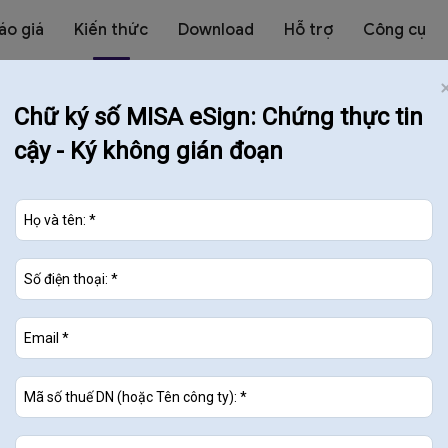
áo giá
Kiến thức
Download
Hỗ trợ
Công cụ
Chữ ký số MISA eSign: Chứng thực tin
cậy - Ký không gián đoạn
Chữ ký số là gì? Quy định và
đăng ký sử…