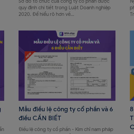
Sơ đồ tổ chức của công ty cổ phần được
N
quy định chi tiết trong Luật Doanh nghiệp
p
2020. Để hiểu rõ hơn về...
T
g
Mẫu điều lệ công ty cổ phần và 6
8
điều CẦN BIẾT
T
ẩn
Điều lệ công ty cổ phần - Kim chỉ nam pháp