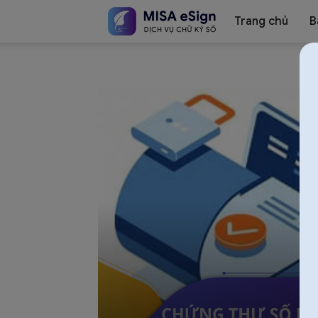
Trang chủ
B
Chữ
ký
số
MISA