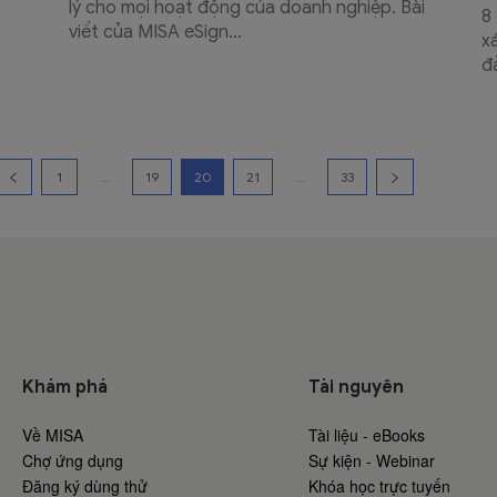
lý cho mọi hoạt động của doanh nghiệp. Bài
8
viết của MISA eSign...
x
đ
1
...
19
20
21
...
33
Khám phá
Tài nguyên
Về MISA
Tài liệu - eBooks
Chợ ứng dụng
Sự kiện - Webinar
Đăng ký dùng thử
Khóa học trực tuyến