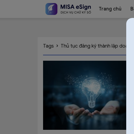
Trang chủ
B
Chữ
Tags
Thủ tục đăng ký thành lập doanh
ký
số
MISA