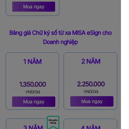
Mua ngay
Bảng giá Chữ ký số từ xa MISA eSign cho
Doanh nghiệp
2 NĂM
1 NĂM
2.250.000
1.350.000
VND/Gói
VND/Gói
Mua ngay
Mua ngay
3 NĂM
4 NĂM