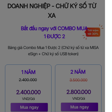
DOANH NGHIỆP - CHỮ KÝ SỐ TỪ
XA
Bắt đầu ngay với COMBO MUA
1 ĐƯỢC 2
Bảng giá Combo Mua 1 Được 2 (Chữ ký số từ xa MISA
eSign + Chữ ký số USB token)
2 NĂM
1 NĂM
2.400.000
3.500.000
2.800.000
2.400.000
VND/Gói
VND/Gói
Mua ngay
Mua ngay