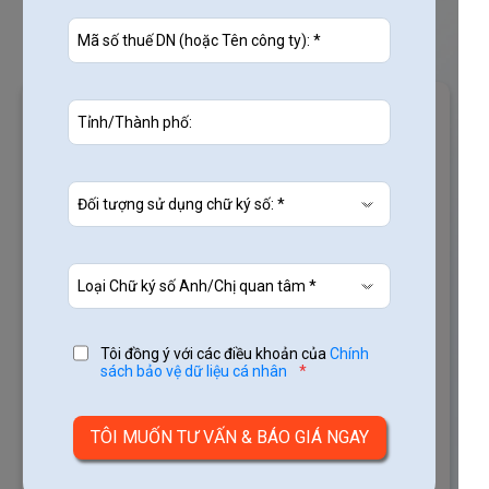
Đăng ký tư vấn mua Chữ ký số
Họ tên liên hệ
*
Số điện thoại
*
Email
*
Tôi đồng ý với các điều khoản của
Chính
sách bảo vệ dữ liệu cá nhân
*
Mã số thuế (Doanh nghiệp/Hộ KD)
*