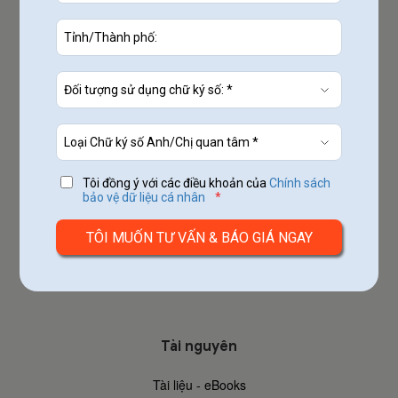
https://www.misa.vn/
Khám phá
Về MISA
Chợ ứng dụng
Đăng ký dùng thử
Tôi đồng ý với các điều khoản của
Chính sách
Đăng nhập
bảo vệ dữ liệu cá nhân
*
Hợp tác
Hỗ trợ khách hàng
Tuyển dụng
Liên hệ
Tài nguyên
Tài liệu - eBooks