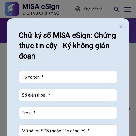
Tiếng Việt
Chữ ký số MISA eSign: Chứng
thực tin cậy - Ký không gián
đoạn
CÔNG TY CỔ PHẦN MISA
Trụ sở chính:
Tầng 9 Tòa nhà Technosoft, phố Duy Tân, Phường Cầu Giấy,
Hà
Nội
contact@misa.com.vn
024 3795 9595