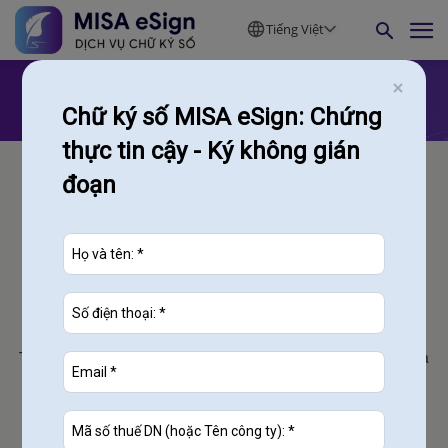
Tiếng Việt
Chữ ký số MISA eSign: Chứng
thực tin cậy - Ký không gián
đoạn
CÔNG TY CỔ PHẦN MISA
Trụ sở chính:
Tầng 9 Tòa nhà Technosoft, phố Duy Tân, Phường Cầu Giấy,
Hà
Nội
contact@misa.com.vn
024 3795 9595