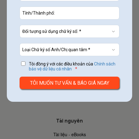
https://www.misa.vn/
Khám phá
Về MISA
Chợ ứng dụng
Đăng ký dùng thử
Tôi đồng ý với các điều khoản của
Chính sách
Đăng nhập
bảo vệ dữ liệu cá nhân
*
Hợp tác
Hỗ trợ khách hàng
Tuyển dụng
Liên hệ
Tài nguyên
Tài liệu - eBooks