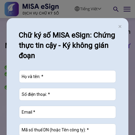
Tiếng Việt
MISA eSign
Chữ ký số MISA eSign: Chứng
MISA ESIGN
thực tin cậy - Ký không gián
Phần mềm chữ ký số từ
đoạn
xa
Ký số mọi lúc, mọi nơi trên mọi thiết bị
Ký xuất hóa đơn máy tính tiền, tự động gửi lên
Cơ quan Thuế
An toàn vượt trội, bảo mật
tuyệt đối
MISA là đơn vị tiên phong cung cấp chữ ký số từ xa
đạt
tiêu
chuẩn eIDAS
của Châu Âu và được
Bộ TT&TT cấp phép