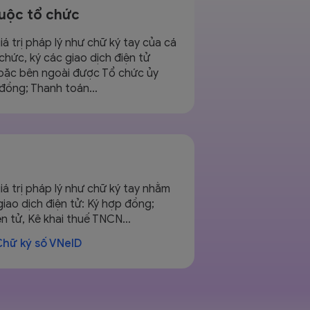
uộc tổ chức
iá trị pháp lý như chữ ký tay của cá
chức, ký các giao dịch điện tử
hoặc bên ngoài được Tổ chức ủy
 đồng; Thanh toán…
iá trị pháp lý như chữ ký tay nhằm
giao dịch điện tử: Ký hợp đồng;
ện tử, Kê khai thuế TNCN…
Chữ ký số VNeID