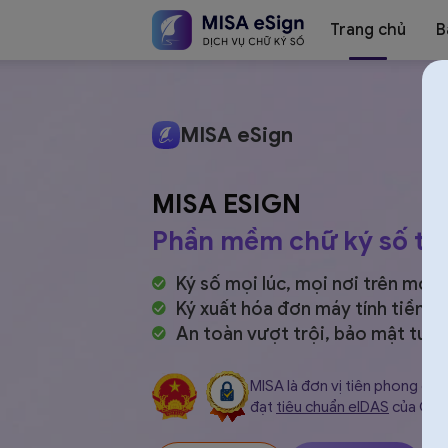
Trang chủ
B
Chữ
MISA eSign
MISA ESIGN
ký
Phần mềm chữ ký số từ
Ký số mọi lúc, mọi nơi trên mọi t
Ký xuất hóa đơn máy tính tiền, 
số
An toàn vượt trội, bảo mật
tuyệ
MISA là đơn vị tiên phong cun
đạt
tiêu chuẩn eIDAS
của Châ
MISA