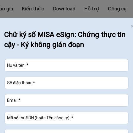
áo giá
Kiến thức
Download
Hỗ trợ
Công cụ
Chữ ký số MISA eSign: Chứng thực tin
cậy - Ký không gián đoạn
 xa
hiết bị
tự động gửi lên
Cơ quan Thuế
t đối
g cấp chữ ký số từ xa
u Âu và được
Bộ TT&TT cấp phép