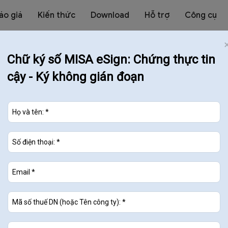
áo giá
Kiến thức
Download
Hỗ trợ
Công cụ
Chữ ký số MISA eSign: Chứng thực tin
cậy - Ký không gián đoạn
 xa
hiết bị
tự động gửi lên
Cơ quan Thuế
t đối
g cấp chữ ký số từ xa
u Âu và được
Bộ TT&TT cấp phép