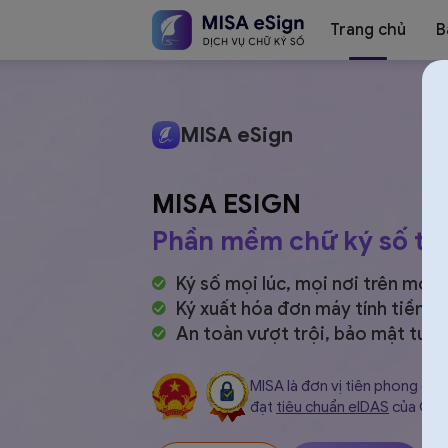
Trang chủ
B
Chữ
MISA eSign
MISA ESIGN
ký
Phần mềm chữ ký số từ
Ký số mọi lúc, mọi nơi trên mọi t
Ký xuất hóa đơn máy tính tiền, 
số
An toàn vượt trội, bảo mật
tuyệ
MISA là đơn vị tiên phong cun
đạt
tiêu chuẩn eIDAS
của Châ
MISA