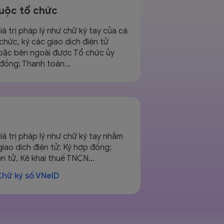
uộc tổ chức
iá trị pháp lý như chữ ký tay của cá
chức, ký các giao dịch điện tử
hoặc bên ngoài được Tổ chức ủy
 đồng; Thanh toán…
iá trị pháp lý như chữ ký tay nhằm
giao dịch điện tử: Ký hợp đồng;
ện tử, Kê khai thuế TNCN…
Chữ ký số VNeID