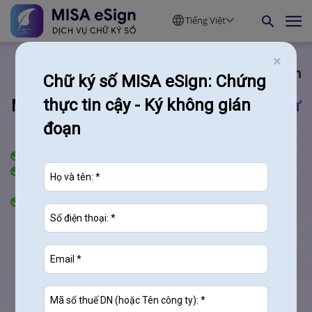
Tiếng Việt
MISA eSign
Chữ ký số MISA eSign: Chứng
MISA ESIGN
thực tin cậy - Ký không gián
Phần mềm chữ ký số từ
đoạn
xa
Ký số mọi lúc, mọi nơi trên mọi thiết bị
Ký xuất hóa đơn máy tính tiền, tự động gửi lên
Cơ quan Thuế
An toàn vượt trội, bảo mật
tuyệt đối
MISA là đơn vị tiên phong cung cấp chữ ký số từ xa
đạt
tiêu
chuẩn eIDAS
của Châu Âu và được
Bộ TT&TT cấp phép